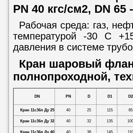
PN 40 кгс/см2, DN 65 -
Рабочая среда: газ, неф
температурой -30 С +1
давления в системе трубо
Кран шаровый флан
полнопроходной, тех
DN
PN
D
D1
D2
Кран 11с36п Ду 25
40
25
115
85
Кран 11с36п Ду 32
40
32
135
10
Кран 11с36п Ду 40
40
38
145
11