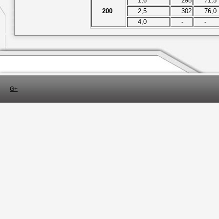
1,6
298
71,5
200
2,5
302
76,0
4,0
-
-
G+