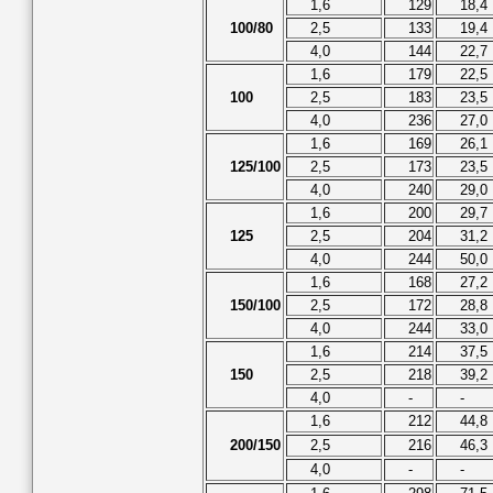
1,6
129
18,4
100/80
2,5
133
19,4
4,0
144
22,7
1,6
179
22,5
100
2,5
183
23,5
4,0
236
27,0
1,6
169
26,1
125/100
2,5
173
23,5
4,0
240
29,0
1,6
200
29,7
125
2,5
204
31,2
4,0
244
50,0
1,6
168
27,2
150/100
2,5
172
28,8
4,0
244
33,0
1,6
214
37,5
150
2,5
218
39,2
4,0
-
-
1,6
212
44,8
200/150
2,5
216
46,3
4,0
-
-