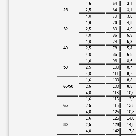
1,6
64
3,1
25
2,5
64
3,1
4,0
70
3,6
1,6
76
4,8
32
2,5
80
4,9
4,0
86
5,9
1,6
74
5,3
40
2,5
78
5,4
4,0
86
6,8
1,6
96
8,6
50
2,5
100
8,7
4,0
111
9,7
1,6
100
8,8
65/50
2,5
100
8,8
4,0
113
10,0
1,6
115
13,5
65
2,5
115
13,5
4,0
125
10,8
1,6
125
14,0
80
2,5
129
14,8
4,0
142
17,3