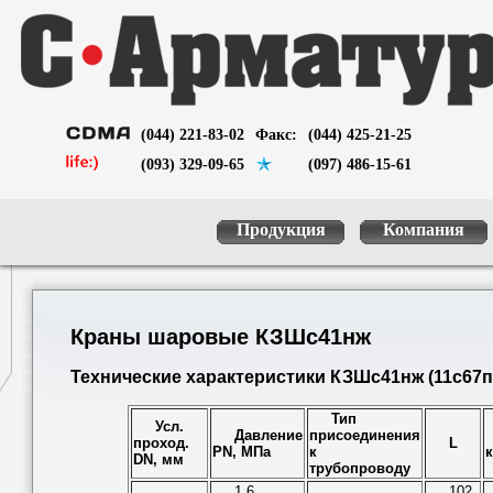
(044) 221-83-02
Факс:
(044) 425-21-25
(093) 329-09-65
(097) 486-15-61
Продукция
Компания
Краны шаровые КЗШс41нж
Технические характеристики КЗШс41нж (11с67п
Тип
Усл.
Давление
присоединения
проход.
L
PN, МПа
к
к
DN, мм
трубопроводу
1,6
102