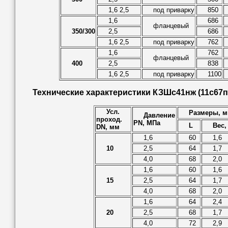
1,6 2,5
под приварку
850
1,6
686
фланцевый
350/300
2,5
686
1,6 2,5
под приварку
762
1,6
762
фланцевый
400
2,5
838
1,6 2,5
под приварку
1100
Технические характеристики КЗШс41нж (11с67п
Усл.
Размеры, 
Давление
проход.
PN, МПа
L
Вес,
DN, мм
1,6
60
1,6
10
2,5
64
1,7
4,0
68
2,0
1,6
60
1,6
15
2,5
64
1,7
4,0
68
2,0
1,6
64
2,4
20
2,5
68
1,7
4,0
72
2,9